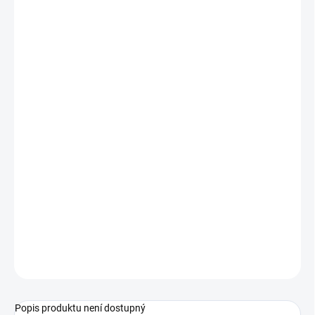
−
+
Přidat do košíku
Detailní popis produktu
Sponka detekovatelná BST - modrá
Vhodná pro menší sáčky
Délka uzavírací plochy: 80 mm
Materiál: polypropylen
Detekovatelné rentgenem nebo detektorem kovu
Pro styk s potravinami
Balení po 10 ks
ZEPTAT SE
Popis produktu není dostupný