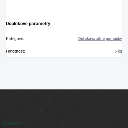
Doplňkové parametry
Kategorie
:
Detekovatelné pomůcky
Hmotnost
:
5 kg
Z
á
p
a
t
í
KONTAKT