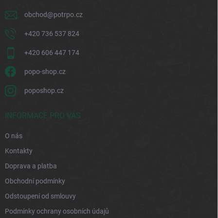
obchod
@
potrpo.cz
+420 736 537 824
+420 606 447 174
popo-shop.cz
poposhop.cz
INFORMACE PRO VÁS
O nás
Kontakty
Doprava a platba
Obchodní podmínky
Odstoupení od smlouvy
Podmínky ochrany osobních údajů