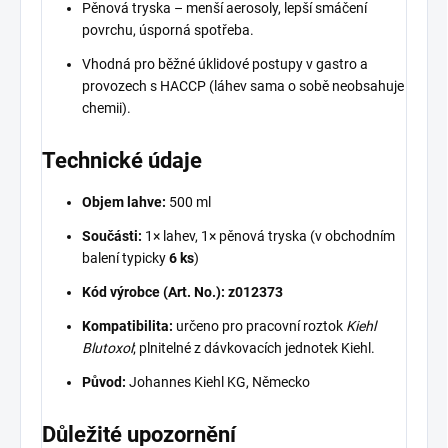
Pěnová tryska – menší aerosoly, lepší smáčení
povrchu, úsporná spotřeba.
Vhodná pro běžné úklidové postupy v gastro a
provozech s HACCP (láhev sama o sobě neobsahuje
chemii).
Technické údaje
Objem lahve:
500 ml
Součásti:
1× lahev, 1× pěnová tryska (v obchodním
balení typicky
6 ks
)
Kód výrobce (Art. No.):
z012373
Kompatibilita:
určeno pro pracovní roztok
Kiehl
Blutoxol
; plnitelné z dávkovacích jednotek Kiehl.
Původ:
Johannes Kiehl KG, Německo
Důležité upozornění