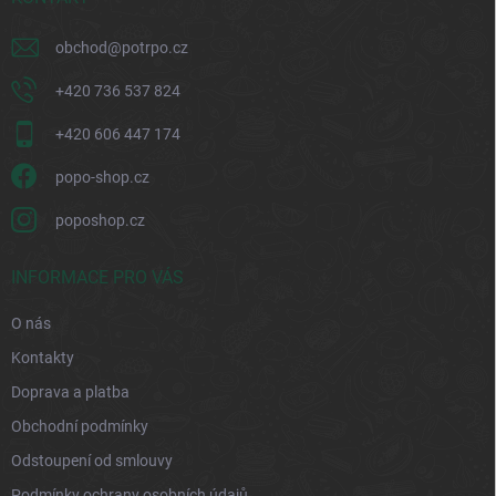
obchod
@
potrpo.cz
+420 736 537 824
+420 606 447 174
popo-shop.cz
poposhop.cz
INFORMACE PRO VÁS
O nás
Kontakty
Doprava a platba
Obchodní podmínky
Odstoupení od smlouvy
Podmínky ochrany osobních údajů