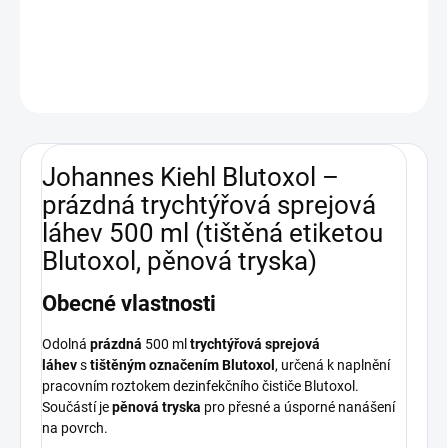
Aplikační lahev prázdná - Blutoxol
DETAILNÍ INFORMACE
ZEPTAT SE
Johannes Kiehl Blutoxol –
prázdná trychtýřová sprejová
láhev 500 ml (tištěná etiketou
Blutoxol, pěnová tryska)
Obecné vlastnosti
Odolná
prázdná
500 ml
trychtýřová sprejová
láhev
s
tištěným označením Blutoxol
, určená k naplnění
pracovním roztokem dezinfekčního čističe Blutoxol.
Součástí je
pěnová tryska
pro přesné a úsporné nanášení
na povrch.