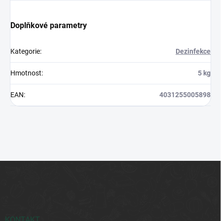
Doplňkové parametry
Kategorie
:
Dezinfekce
Hmotnost
:
5 kg
EAN
:
4031255005898
Z
á
p
a
t
í
KONTAKT