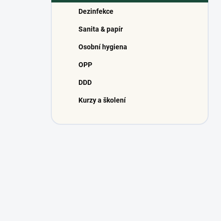
n
Dezinfekce
í
p
Sanita & papír
a
n
Osobní hygiena
e
OPP
l
DDD
Kurzy a školení