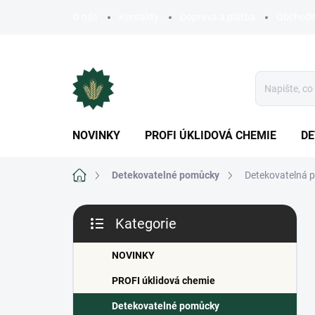
Přejít
O nás
Kontakty
Doprava a platba
Obchodn
na
obsah
NOVINKY
PROFI ÚKLIDOVÁ CHEMIE
DE
Domů
Detekovatelné pomůcky
Detekovatelná pr
P
Kategorie
o
Přeskočit
s
kategorie
t
NOVINKY
r
PROFI úklidová chemie
a
n
Detekovatelné pomůcky