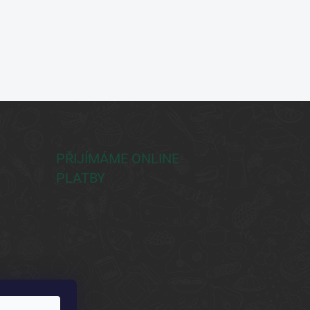
PŘIJÍMÁME ONLINE
PLATBY