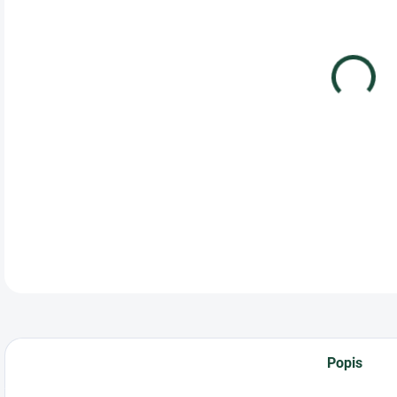
cena
Jedn
na d
pošk
tepl
vyšš
BST
Popis